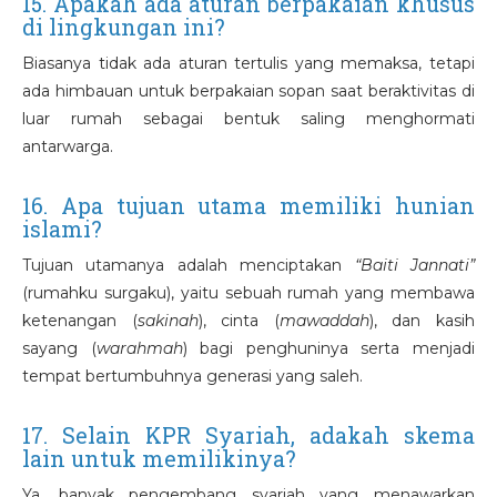
15. Apakah ada aturan berpakaian khusus
di lingkungan ini?
Biasanya tidak ada aturan tertulis yang memaksa, tetapi
ada himbauan untuk berpakaian sopan saat beraktivitas di
luar rumah sebagai bentuk saling menghormati
antarwarga.
16. Apa tujuan utama memiliki hunian
islami?
Tujuan utamanya adalah menciptakan
“Baiti Jannati”
(rumahku surgaku), yaitu sebuah rumah yang membawa
ketenangan (
sakinah
), cinta (
mawaddah
), dan kasih
sayang (
warahmah
) bagi penghuninya serta menjadi
tempat bertumbuhnya generasi yang saleh.
17. Selain KPR Syariah, adakah skema
lain untuk memilikinya?
Ya, banyak pengembang syariah yang menawarkan