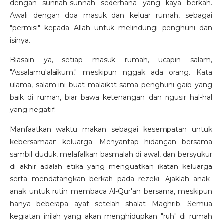
dengan sunnah-sunnah sederhana yang kaya berkah.
Awali dengan doa masuk dan keluar rumah, sebagai
"permisi" kepada Allah untuk melindungi penghuni dan
isinya.
Biasain ya, setiap masuk rumah, ucapin salam,
"Assalamu'alaikum," meskipun nggak ada orang. Kata
ulama, salam ini buat malaikat sama penghuni gaib yang
baik di rumah, biar bawa ketenangan dan ngusir hal-hal
yang negatif.
Manfaatkan waktu makan sebagai kesempatan untuk
kebersamaan keluarga. Menyantap hidangan bersama
sambil duduk, melafalkan basmalah di awal, dan bersyukur
di akhir adalah etika yang menguatkan ikatan keluarga
serta mendatangkan berkah pada rezeki. Ajaklah anak-
anak untuk rutin membaca Al-Qur'an bersama, meskipun
hanya beberapa ayat setelah shalat Maghrib. Semua
kegiatan inilah yang akan menghidupkan "ruh" di rumah