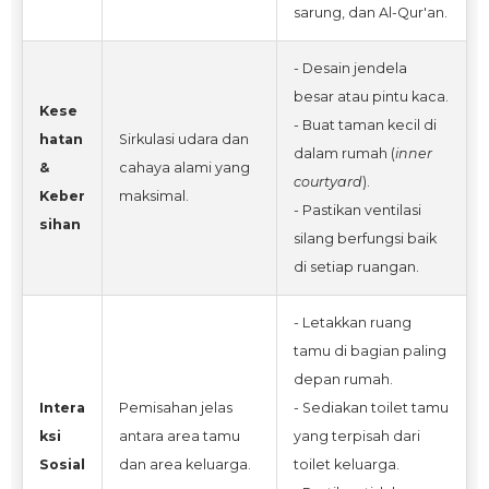
sarung, dan Al-Qur'an.
- Desain jendela
besar atau pintu kaca.
Kese
- Buat taman kecil di
hatan
Sirkulasi udara dan
dalam rumah (
inner
&
cahaya alami yang
courtyard
).
Keber
maksimal.
- Pastikan ventilasi
sihan
silang berfungsi baik
di setiap ruangan.
- Letakkan ruang
tamu di bagian paling
depan rumah.
Intera
Pemisahan jelas
- Sediakan toilet tamu
ksi
antara area tamu
yang terpisah dari
Sosial
dan area keluarga.
toilet keluarga.