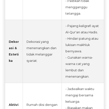
- Pastikan tidak
mengganggu
tetangga.
- Pajang kaligrafi ayat
Al-Qur'an atau Hadis.
- Hindari patung atau
Dekor
Dekorasi yang
lukisan makhluk
asi &
menenangkan dan
bernyawa.
Esteti
tidak melanggar
- Gunakan warna-
ka
syariat.
warna cat yang
lembut dan
menenangkan.
- Jadwalkan waktu
mengaji bersama
keluarga.
Aktivi
Rumah diisi dengan
- Biasakan makan