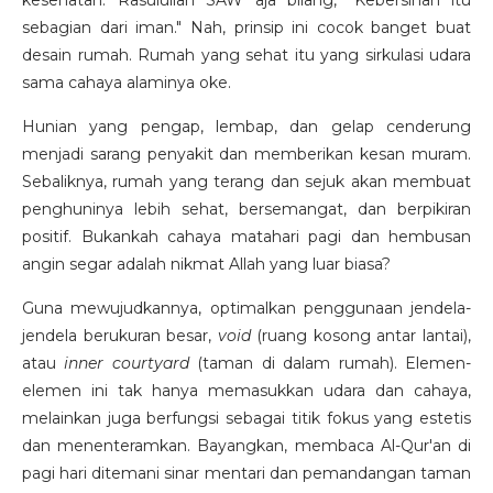
kesehatan. Rasulullah SAW aja bilang, "Kebersihan itu
sebagian dari iman." Nah, prinsip ini cocok banget buat
desain rumah. Rumah yang sehat itu yang sirkulasi udara
sama cahaya alaminya oke.
Hunian yang pengap, lembap, dan gelap cenderung
menjadi sarang penyakit dan memberikan kesan muram.
Sebaliknya, rumah yang terang dan sejuk akan membuat
penghuninya lebih sehat, bersemangat, dan berpikiran
positif. Bukankah cahaya matahari pagi dan hembusan
angin segar adalah nikmat Allah yang luar biasa?
Guna mewujudkannya, optimalkan penggunaan jendela-
jendela berukuran besar,
void
(ruang kosong antar lantai),
atau
inner courtyard
(taman di dalam rumah). Elemen-
elemen ini tak hanya memasukkan udara dan cahaya,
melainkan juga berfungsi sebagai titik fokus yang estetis
dan menenteramkan. Bayangkan, membaca Al-Qur'an di
pagi hari ditemani sinar mentari dan pemandangan taman