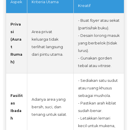
Aspek
Kriteria Utama
Kreatif
- Buat
foyer
atau sekat
Priva
(partisi/rak buku).
si
Area privat
- Desain lorong masuk
(Aura
keluarga tidak
yang berbelok (tidak
t
terlihat langsung
lurus).
Ruma
dari pintu utama.
- Gunakan gorden
h)
tebal atau
vitrase
.
- Sediakan satu sudut
atau ruang khusus
Fasilit
sebagai mushola.
Adanya area yang
as
- Pastikan arah kiblat
bersih, suci, dan
Ibada
sudah benar.
tenang untuk salat.
h
- Letakkan lemari
kecil untuk mukena,